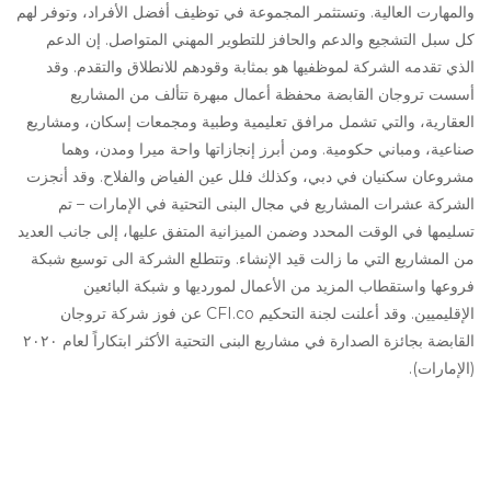
والمهارت العالية. وتستثمر المجموعة في توظيف أفضل الأفراد، وتوفر لهم
كل سبل التشجيع والدعم والحافز للتطوير المهني المتواصل. إن الدعم
الذي تقدمه الشركة لموظفيها هو بمثابة وقودهم للانطلاق والتقدم. وقد
أسست تروجان القابضة محفظة أعمال مبهرة تتألف من المشاريع
العقارية، والتي تشمل مرافق تعليمية وطبية ومجمعات إسكان، ومشاريع
صناعية، ومباني حكومية. ومن أبرز إنجازاتها واحة ميرا ومدن، وهما
مشروعان سكنيان في دبي، وكذلك فلل عين الفياض والفلاح. وقد أنجزت
الشركة عشرات المشاريع في مجال البنى التحتية في الإمارات – تم
تسليمها في الوقت المحدد وضمن الميزانية المتفق عليها، إلى جانب العديد
من المشاريع التي ما زالت قيد الإنشاء. وتتطلع الشركة الى
توسيع شبكة
فروعها
واستقطاب المزيد من الأعمال لمورديها و شبكة البائعين
الإقليميين. وقد أعلنت لجنة التحكيم
CFI.co
عن فوز شركة تروجان
القابضة بجائزة الصدارة في مشاريع البنى التحتية الأكثر ابتكاراً لعام ٢٠٢٠
(الإمارات).