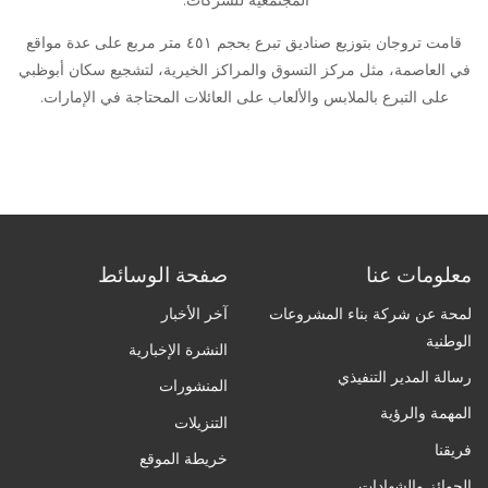
قامت تروجان بتوزيع صناديق تبرع بحجم ٤٥١ متر مربع على عدة مواقع
في العاصمة، مثل مركز التسوق والمراكز الخيرية، لتشجيع سكان أبوظبي
على التبرع بالملابس والألعاب على العائلات المحتاجة في الإمارات.
معلومات عنا
صفحة الوسائط
لمحة عن شركة بناء المشروعات
آخر الأخبار
الوطنية
النشرة الإخبارية
رسالة المدير التنفيذي
المنشورات
المهمة والرؤية
التنزيلات
فريقنا
خريطة الموقع
الجوائز والشهادات