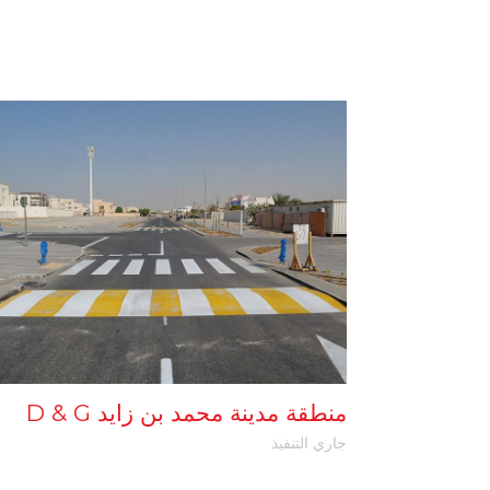
منطقة مدينة محمد بن زايد D & G
جاري التنفيذ