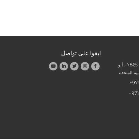
ابقوا على تواصل
العنوان: صندوق بريد 7865 ، أبو
ية المتحدة
+97
+971